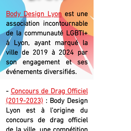
Body Design Lyon
est une
association incontournable
de la communauté LGBTI+
à Lyon, ayant marqué la
ville de 2019 à 2024 par
son engagement et ses
événements diversifiés.
-
Concours de Drag Officiel
(2019-2023)
: Body Design
Lyon est à l'origine du
concours de drag officiel
de la ville, une compétition