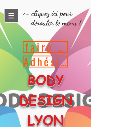
<- cliquez ici pour
dérouler le menu !
faire un don
Adhésion
BODY
DESIGN
LYON