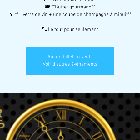
🍽️ **Buffet gourmand**
🍷 **1 verre de vin + une coupe de champagne à minuit**
💥 Le tout pour seulement
Aucun billet en vente
Voir d'autres événements