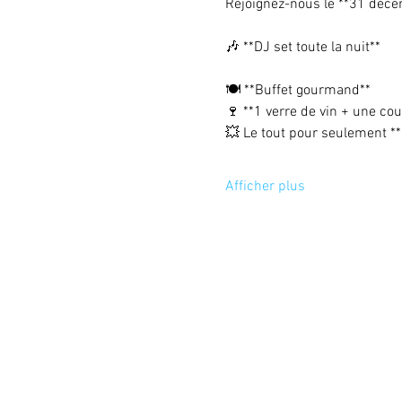
Rejoignez-nous le **31 décem
🎶 **DJ set toute la nuit**  
🍽️ **Buffet gourmand**  
🍷 **1 verre de vin + une co
💥 Le tout pour seulement **
Afficher plus