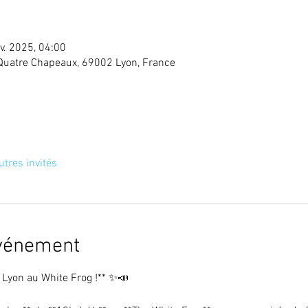
v. 2025, 04:00
Quatre Chapeaux, 69002 Lyon, France
utres invités
événement
 Lyon au White Frog !** ✨📣