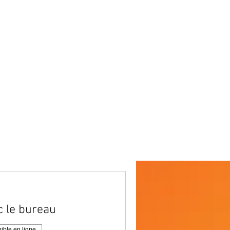
© Copyright BODYDESIGN LYON
 le bureau
ible en ligne