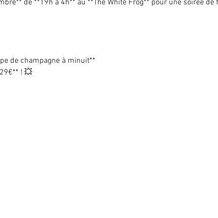
bre** de **19h à 4h** au **The White Frog** pour une soirée de fo
upe de champagne à minuit**  
29€** ! 💥