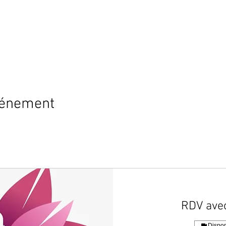
vénement
RDV avec
Dispon