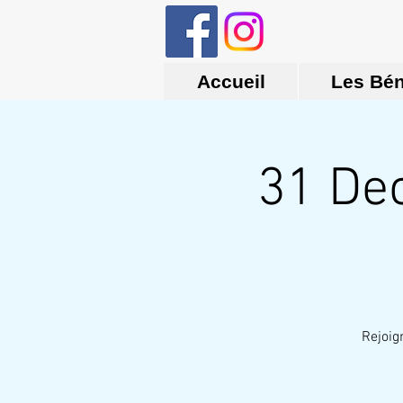
Accueil
Les Bé
31 De
Rejoig