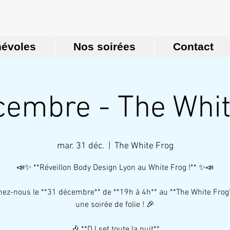
névoles
Nos soirées
Contact
cembre - The Whit
mar. 31 déc.
  |  
The White Frog
📣✨ **Réveillon Body Design Lyon au White Frog !** ✨📣
nez-nous le **31 décembre** de **19h à 4h** au **The White Frog
une soirée de folie ! 🎉
🎶 **DJ set toute la nuit**