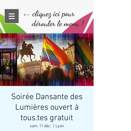
<- cliquez ici pour
dérouler le menu !
Soirée Dansante des
Lumières ouvert à
tous.tes gratuit
sam. 11 déc.
  |  
Lyon