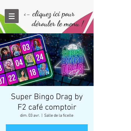
<- cliquez ici pour
dérouler le menu !
Super Bingo Drag by
F2 café comptoir
dim. 03 avr.
  |  
Salle de la ficelle