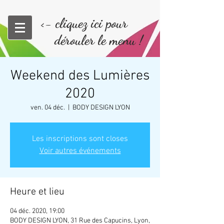
<- cliquez ici pour
dérouler le menu !
Weekend des Lumières
2020
ven. 04 déc.
  |  
BODY DESIGN LYON
Les inscriptions sont closes
Voir autres événements
Heure et lieu
04 déc. 2020, 19:00
BODY DESIGN LYON, 31 Rue des Capucins, Lyon,