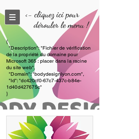
<- cliquez ici pour
dérouler le menu !
{
"Description": "Fichier de vérification
de la propriété du domaine pour
Microsoft 365 : placer dans la racine
du site web",
"Domain": "bodydesignlyon.com",
"Id": "dc420cf0-67c7-437c-b84e-
1d40d427675c"
}